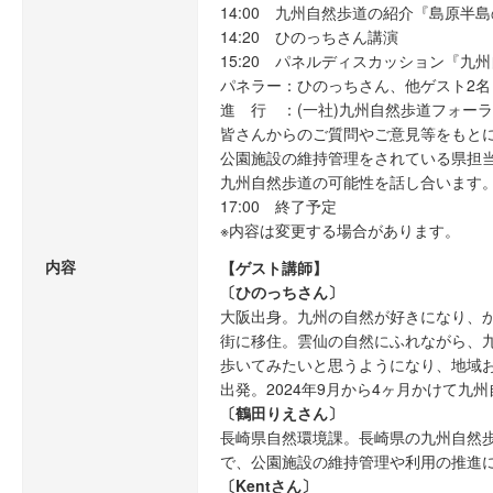
14:00 九州自然歩道の紹介『島原半
14:20 ひのっちさん講演
15:20 パネルディスカッション『九
パネラー：ひのっちさん、他ゲスト2名
進 行 ：(一社)九州自然歩道フォー
皆さんからのご質問やご意見等をもと
公園施設の維持管理をされている県担
九州自然歩道の可能性を話し合います
17:00 終了予定
※内容は変更する場合があります。
内容
【ゲスト講師】
〔ひのっちさん〕
大阪出身。九州の自然が好きになり、
街に移住。雲仙の自然にふれながら、
歩いてみたいと思うようになり、地域
出発。2024年9月から4ヶ月かけて九州自
〔鶴田りえさん〕
長崎県自然環境課。長崎県の九州自然
で、公園施設の維持管理や利用の推進
〔Kentさん〕