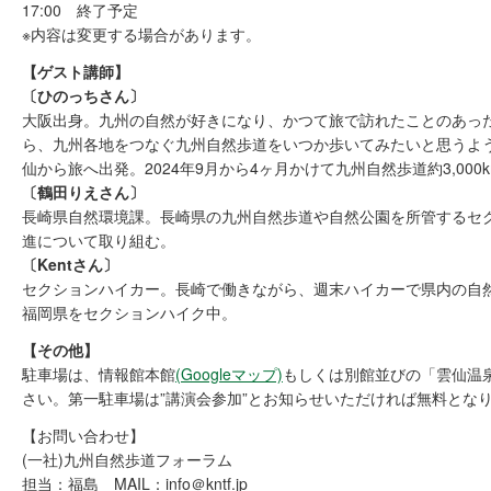
17:00 終了予定
※内容は変更する場合があります。
【ゲスト講師】
〔ひのっちさん〕
大阪出身。九州の自然が好きになり、かつて旅で訪れたことのあっ
ら、九州各地をつなぐ九州自然歩道をいつか歩いてみたいと思うよ
仙から旅へ出発。2024年9月から4ヶ月かけて九州自然歩道約3,000
〔鶴田りえさん〕
長崎県自然環境課。長崎県の九州自然歩道や自然公園を所管するセ
進について取り組む。
〔Kentさん〕
セクションハイカー。長崎で働きながら、週末ハイカーで県内の自然
福岡県をセクションハイク中。
【その他】
駐車場は、情報館本館
(Googleマップ)
もしくは別館並びの「雲仙温
さい。第一駐車場は”講演会参加”とお知らせいただければ無料とな
【お問い合わせ】
(一社)九州自然歩道フォーラム
担当：福島 MAIL：info＠kntf.jp