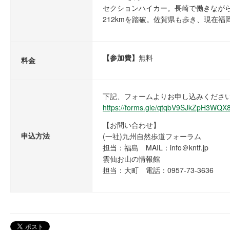
セクションハイカー。長崎で働きなが
212kmを踏破。佐賀県も歩き、現在
【参加費】
無料
料金
下記、フォームよりお申し込みくださ
https://forms.gle/qtqbV9SJkZpH3WQX
【お問い合わせ】
申込方法
(一社)九州自然歩道フォーラム
担当：福島 MAIL：info＠kntf.jp
雲仙お山の情報館
担当：大町 電話：0957-73-3636