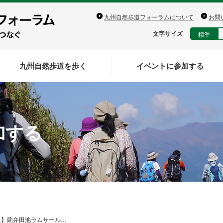
九州自然歩道フォーラムについて
お問
文字サイズ
標準
九州自然歩道を歩く
イベントに参加する
加する
た】藺弁田池ラムサール…