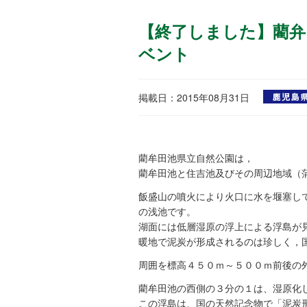
【終了しました】藺弁
ベント
掲載日：2015年08月31日
藺牟田池県立自然公園は，
藺牟田池と住吉池及びその周辺地域（
飯盛山の噴火により火口に水を堰塞して
の浅池です。
湖面には低層湿原の浮上による浮島が
暖地で泥炭が形成されるのは珍しく，
周囲を標高４５０ｍ～５００ｍ前後の
藺牟田池の西側の３分の１は、湿原化
この浮島は、国の天然記念物で「泥炭