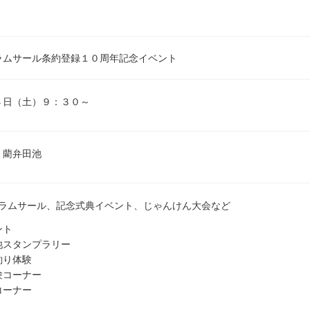
ラムサール条約登録１０周年記念イベント
４日（土）９：３０～
 藺弁田池
MOラムサール、記念式典イベント、じゃんけん大会など
ント
池スタンプラリー
釣り体験
験コーナー
コーナー