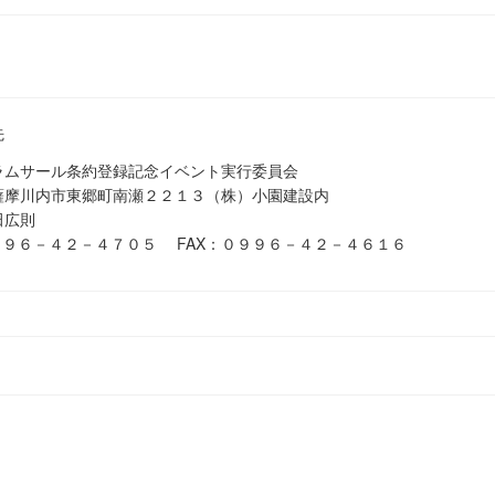
先
ラムサール条約登録記念イベント実行委員会
薩摩川内市東郷町南瀬２２１３（株）小園建設内
田広則
９９６－４２－４７０５ FAX：０９９６－４２－４６１６