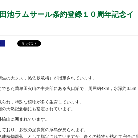
田池ラムサール条約登録１０周年記念イ
蒲生の大クス，帖佐臥竜梅）が指定されています。
できた藺牟田火山の中央部にある火口湖で，周囲約4km，水深約3.5m
見られ，特殊な植物が多く生育しています。
国の天然記念物にも指定されています。
外輪山に囲まれています。
しており、多数の泥炭質の浮島が見られます。
形成植物群落」として指定されていますが、多くの植物が枯れて完全に