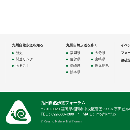
九州自然歩道を知る
九州自然歩道を歩く
イベ
歴史
福岡県
大分県
フォ
関連リンク
佐賀県
宮崎県
踏破
あるこ！
長崎県
鹿児島県
熊本県
九州自然歩道フォーラム
〒810-0023 福岡県福岡市中央区警固2-11-6 宇田ビル
TEL：092-600-4399 / MAIL：info@kntf.jp
© Kyushu Nature Trail Forum