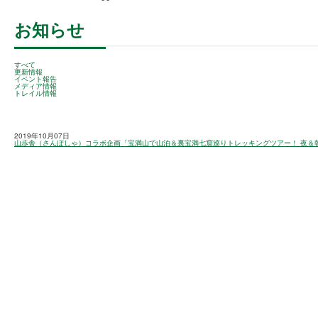
お知らせ
すべて
更新情報
イベント報告
メディア情報
トレイル情報
2019年10月07日
山歩舎（さんぽしゃ）コラボ企画「宝満山で山泊＆裏宝満七窟巡りトレッキングツアー！ 夜＆