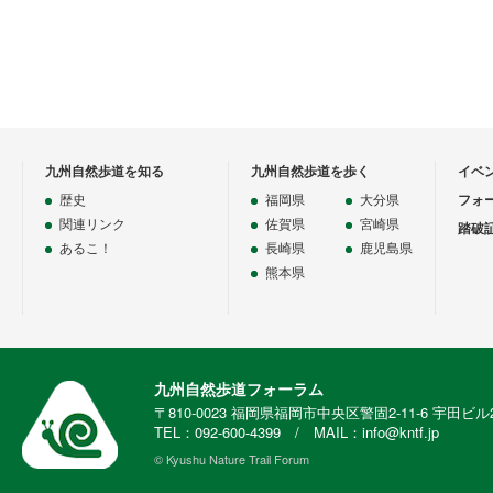
九州自然歩道を知る
九州自然歩道を歩く
イベ
歴史
福岡県
大分県
フォ
関連リンク
佐賀県
宮崎県
踏破
あるこ！
長崎県
鹿児島県
熊本県
九州自然歩道フォーラム
〒810-0023 福岡県福岡市中央区警固2-11-6 宇田ビル
TEL：092-600-4399 / MAIL：info@kntf.jp
© Kyushu Nature Trail Forum